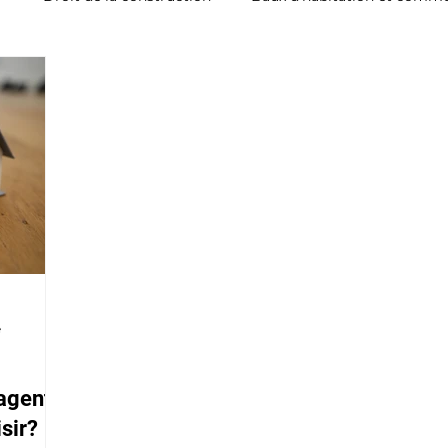
e
'agent
sir?