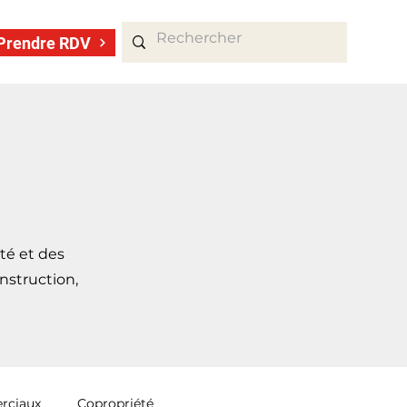
Prendre RDV
ité et des
nstruction,
rciaux
Copropriété