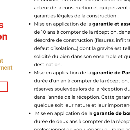
acteur de la construction et qui peuvent
garanties légales de la construction :
s
Mise en application de la
garantie et as
de 10 ans à compter de la réception, dans 
on
désordre de construction (fissures, infiltr
défaut d’isolation…) dont la gravité est tel
solidité du bien dans son ensemble et qu
nt
destination.
ement
Mise en application de la
garantie de Pa
durée d’un an à compter de la réception, 
réserves soulevées lors de la réception d
dans l’année de la réception.
Cette garan
quelque soit leur nature et leur importan
Mise en application de la
garantie de b
durée de deux ans à compter de la récep
professionnel de venir réparer ou rempl