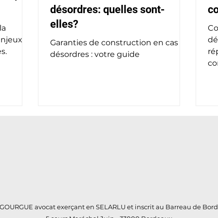
désordres: quelles sont-
co
elles?
la
Co
enjeux et
dé
Garanties de construction en cas de
s.
ré
désordres : votre guide
co
 GOURGUE avocat exerçant en SELARLU et inscrit au Barreau de Bor