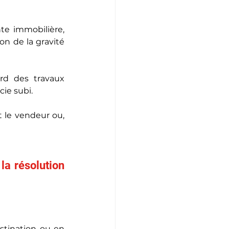
e immobilière, 
n de la gravité 
d des travaux 
ie subi.
 le vendeur ou, 
la résolution 
stination ou en 