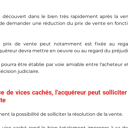
t découvert dans le bien très rapidement après la vent
t de demander une réduction du prix de vente en fonctio
u prix de vente peut notamment est fixée au regar
cquéreur devra mettre en oeuvre ou au regard du préjudic
 pourra être établie par voie amiable entre l'acheteur et
écision judiciaire.
e de vices cachés, l'acquéreur peut solliciter 
nte
t la possibilité de solliciter la résolution de la vente.
le vice caché rend le bien totalement impropre à sa de