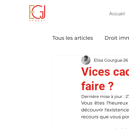
Accueil
Tous les articles
Droit imm
Elisa Gourgue
26 
Baux d'habitation et co
Vices ca
faire ?
Dernière mise à jour :
2
Vous êtes l’heureux
découvrir l'existenc
recours que vous po