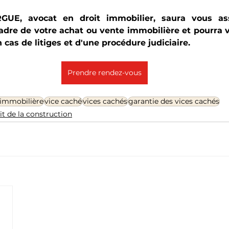
GUE, avocat en droit immobilier, saura vous ass
cadre de votre achat ou vente immobilière et pourra vo
cas de litiges et d'une procédure judiciaire.
Prendre rendez-vous
 immobilière
vice caché
vices cachés
garantie des vices cachés
it de la construction