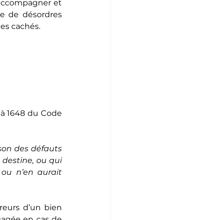
 accompagner et 
e de désordres 
ces cachés.
 à 1648 du Code 
son des défauts 
destine, ou qui 
ou n’en aurait 
eurs d’un bien 
gagée en cas de 