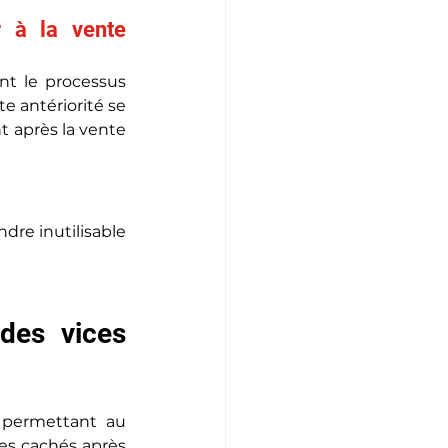
 à la vente 
nt le processus 
 antériorité se 
 après la vente 
dre inutilisable 
des vices 
 permettant au 
es cachés après 