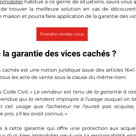
immobilier
 habitué à ce genre de situations, saura vous
n de trouver la meilleure solution en cas de découvert
e maison et pourra faire application de la garantie des vi
Prendre rendez-vous
 la garantie des vices cachés ?
s cachés est une notion juridique issue des articles 1641
s tous les acte de vente sous la clause du même nom.
u Code Civil, 
« Le vendeur est tenu de la garantie à rai
vendue qui la rendent impropre à l’usage auquel on la 
 cet usage que l’acheteur ne l’aurait pas acquise, 
rix, s’il les avait connus. »
e à cette garantie qui offre une protection aux acquér
ur d’un bien immobilier peut voir sa responsabilité en