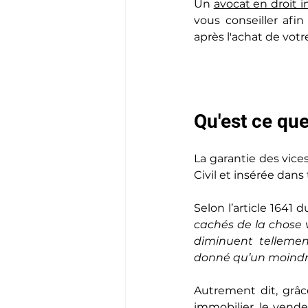
Un 
avocat en droit 
vous conseiller afi
après l'achat de votr
Qu'est ce que
La garantie des vice
Civil et insérée dan
Selon l’article 1641 d
cachés de la chose 
diminuent tellement
donné qu’un moindre p
Autrement dit, grâc
immobilier, le vende