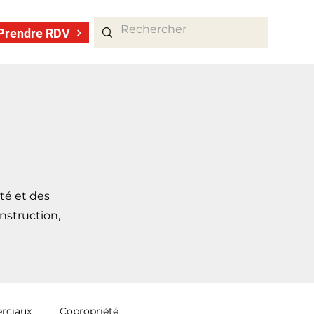
Prendre RDV
ité et des
nstruction,
rciaux
Copropriété