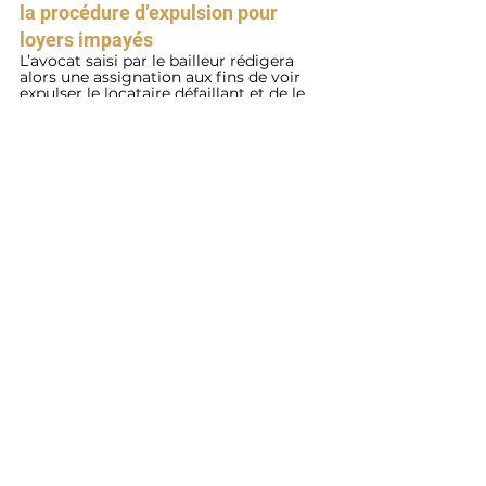
la procédure d’expulsion pour 
loyers impayés
L’avocat saisi par le bailleur rédigera 
alors une assignation aux fins de voir 
expulser le locataire défaillant et de le 
voir condamner au règlement des 
loyers impayés.
Lorsque le Tribunal aura rendu sa 
décision, elle sera adressée au locataire, 
accompagnée d’un commandement de 
quitter les lieux 
dans un délai de deux 
mois.
Si le locataire ne respecte pas cette 
décision, un commissaire de justice 
sera alors être mandaté pour rédiger un 
procès-verbal de maintien illicite dans 
le logement 
et pourra, le cas échéant, 
faire appel à la 
force publique
 pour 
sortir du logement le locataire 
récalcitrant.
Le locataire a aussi été condamné à 
payer sa dette locative. En cas 
d'absence de paiement spontané, le 
bailleur pourra mandater un 
commissaire de justice afin qu'il 
adresse un commandement de payer à 